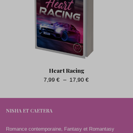
Heart Racing
7,99
€
–
17,90
€
NISHA ET CAETERA
Romance contemporaine, Fantasy et Romantasy