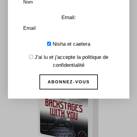
7,99
€
–
16,90
€
Email:
Produits Similaires
Nisha et caetera
J'ai lu et j'accepte la politique de
confidentialité