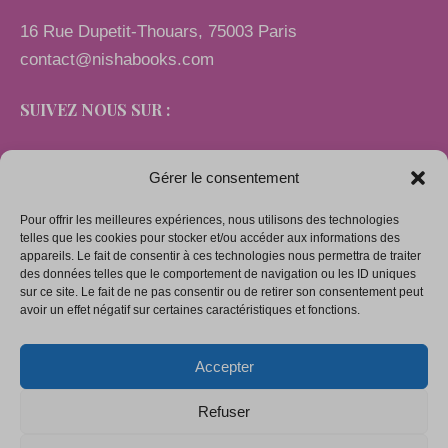
16 Rue Dupetit-Thouars, 75003 Paris
contact@nishabooks.com
SUIVEZ NOUS SUR :
Gérer le consentement
Pour offrir les meilleures expériences, nous utilisons des technologies
LIENS
telles que les cookies pour stocker et/ou accéder aux informations des
appareils. Le fait de consentir à ces technologies nous permettra de traiter
des données telles que le comportement de navigation ou les ID uniques
sur ce site. Le fait de ne pas consentir ou de retirer son consentement peut
Mentions légales
avoir un effet négatif sur certaines caractéristiques et fonctions.
Conditions générales de vente
Accepter
Politique de confidentialité
Politique de cookies (UE)
Refuser