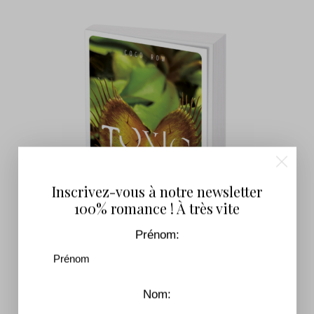
Inscrivez-vous à notre newsletter
100% romance ! À très vite
Prénom:
Toxic Love – Tome 2
Nom: