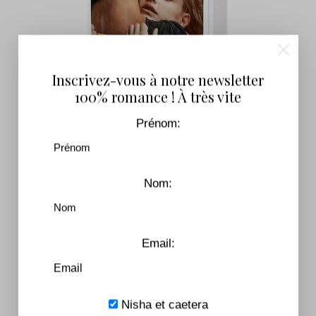
Inscrivez-vous à notre newsletter
100% romance ! À très vite
Prénom:
Tomber Après La Pluie
7,99
€
–
17,90
€
Nom:
Email:
Nisha et caetera