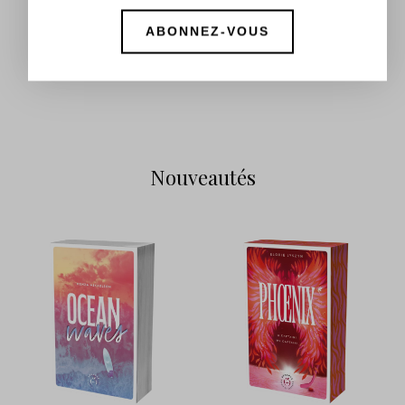
PRÉCOMMANDES
22 mai 2026
Share
ILLUSTRATION REVEAL !!!! 🧚🏼‍♀️
Nouveautés