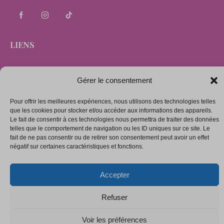
LIENS
Mentions légales
Gérer le consentement
Conditions générales de vente
Pour offrir les meilleures expériences, nous utilisons des technologies telles
Politique de confidentialité
que les cookies pour stocker et/ou accéder aux informations des appareils.
Le fait de consentir à ces technologies nous permettra de traiter des données
Politique de cookies (UE)
telles que le comportement de navigation ou les ID uniques sur ce site. Le
fait de ne pas consentir ou de retirer son consentement peut avoir un effet
négatif sur certaines caractéristiques et fonctions.
Copyright © 2026. Tous droits réservés.
Accepter
Refuser
Voir les préférences