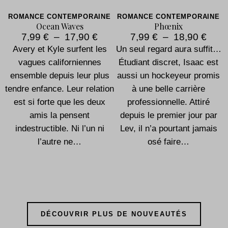
ROMANCE CONTEMPORAINE
ROMANCE CONTEMPORAINE
Ocean Waves
Phœnix
7,99
€
–
17,90
€
7,99
€
–
18,90
€
Avery et Kyle surfent les
Un seul regard aura suffit…
t
vagues californiennes
Étudiant discret, Isaac est
e
ensemble depuis leur plus
aussi un hockeyeur promis
d
tendre enfance. Leur relation
à une belle carrière
est si forte que les deux
professionnelle. Attiré
e
amis la pensent
depuis le premier jour par
indestructible. Ni l’un ni
Lev, il n’a pourtant jamais
l’autre ne…
osé faire…
DÉCOUVRIR PLUS DE NOUVEAUTÉS