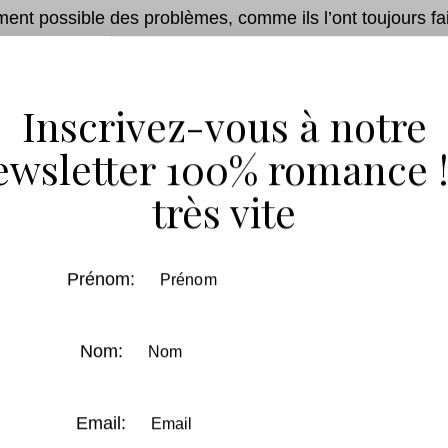
ement possible des problèmes, comme ils l’ont toujours fai
tés. Et si tout ce qu’ils croyaient sur leur histoire d’amou
ent-ils encore se faire confiance, et prouver que l’amour 
Inscrivez-vous à notre
ewsletter 100% romance !
 Aimerez Peut-Être A
très vite
Prénom:
Nom:
Email: