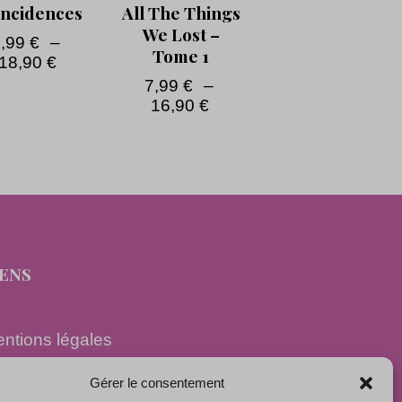
incidences
All The Things
We Lost –
7,99
€
–
Tome 1
18,90
€
7,99
€
–
16,90
€
IENS
ntions légales
nditions générales de vente
Gérer le consentement