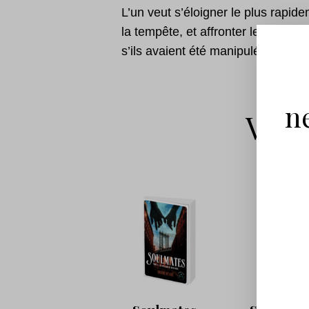
L’un veut s’éloigner le plus rapid
la tempête, et affronter les difficul
s’ils avaient été manipulés ? Peuv
n
Vous