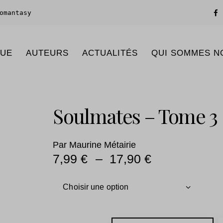
omantasy
GUE
AUTEURS
ACTUALITÉS
QUI SOMMES N
Soulmates – Tome 3
Par
Maurine Métairie
7,99
€
–
17,90
€