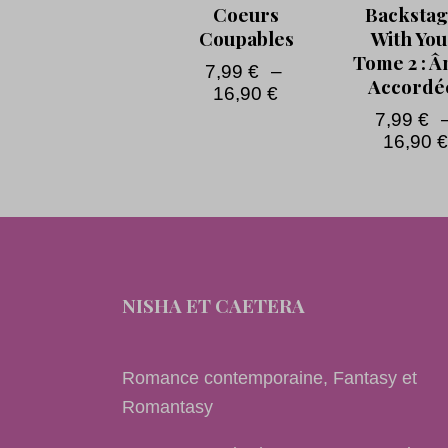
Coeurs
Backstag
Coupables
With You
Tome 2 : 
7,99
€
–
Accordé
16,90
€
7,99
€
16,90
NISHA ET CAETERA
Romance contemporaine, Fantasy et
Romantasy