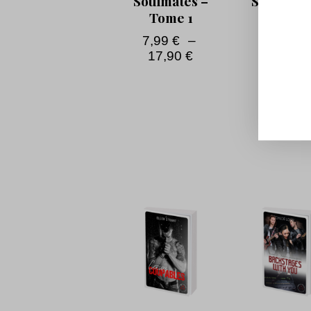
Soulmates –
Soulmate
Tome 1
Tome 
7,99
€
–
7,99
€
17,90
€
17,90