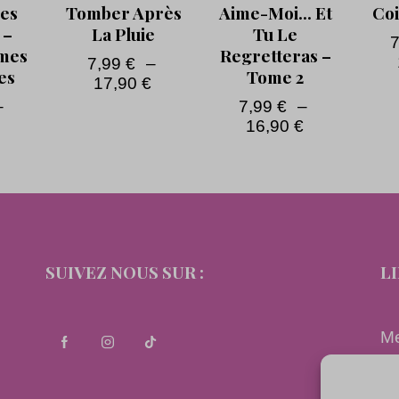
es
Tomber Après
Aime-Moi… Et
Co
 –
La Pluie
Tu Le
Âmes
Regretteras –
7,99
€
–
es
Tome 2
17,90
€
–
7,99
€
–
€
16,90
€
SUIVEZ NOUS SUR :
L
Me
Co