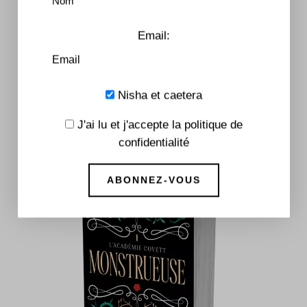
Email:
Serment Millénaire
Nisha et caetera
7,99
€
–
17,90
€
J'ai lu et j'accepte la politique de
confidentialité