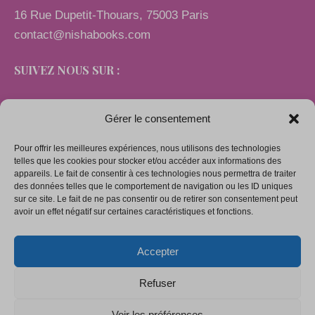
16 Rue Dupetit-Thouars, 75003 Paris
contact@nishabooks.com
SUIVEZ NOUS SUR :
Gérer le consentement
Pour offrir les meilleures expériences, nous utilisons des technologies
LIENS
telles que les cookies pour stocker et/ou accéder aux informations des
appareils. Le fait de consentir à ces technologies nous permettra de traiter
des données telles que le comportement de navigation ou les ID uniques
sur ce site. Le fait de ne pas consentir ou de retirer son consentement peut
Mentions légales
avoir un effet négatif sur certaines caractéristiques et fonctions.
Conditions générales de vente
Accepter
Politique de confidentialité
Politique de cookies (UE)
Refuser
Voir les préférences