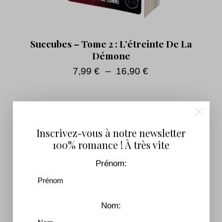
Succubes – Tome 2 : L’étreinte De La
Démone
7,99
€
–
16,90
€
Inscrivez-vous à notre newsletter
100% romance ! À très vite
Prénom:
Nom: