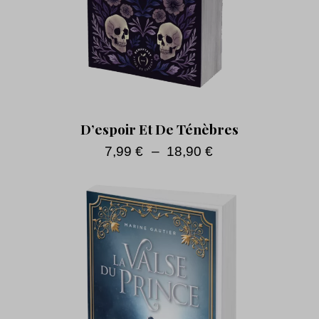
D’espoir Et De Ténèbres
7,99
€
–
18,90
€