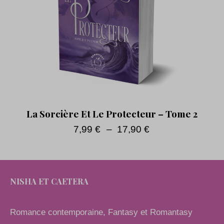
La Sorcière Et Le Protecteur – Tome 2
7,99
€
–
17,90
€
NISHA ET CAETERA
Romance contemporaine, Fantasy et Romantasy