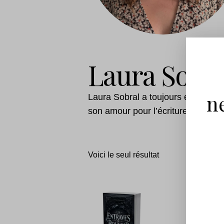
Laura Sobra
n
Laura Sobral a toujours été passi
son amour pour l’écriture et pour l
Voici le seul résultat