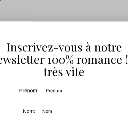
l
Inscrivez-vous à notre
ewsletter 100% romance !
onnée par les récits de l’imaginaire. Les Entraves du po
es histoires où les destins s’entrelacent entre magie, tra
très vite
Prénom:
Nom: