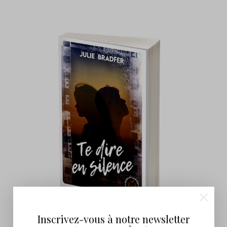
Inscrivez-vous à notre newsletter
Te Dire En Silence