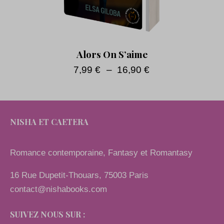
Alors On S’aime
7,99
€
–
16,90
€
NISHA ET CAETERA
Romance contemporaine, Fantasy et Romantasy
16 Rue Dupetit-Thouars, 75003 Paris
contact@nishabooks.com
SUIVEZ NOUS SUR :