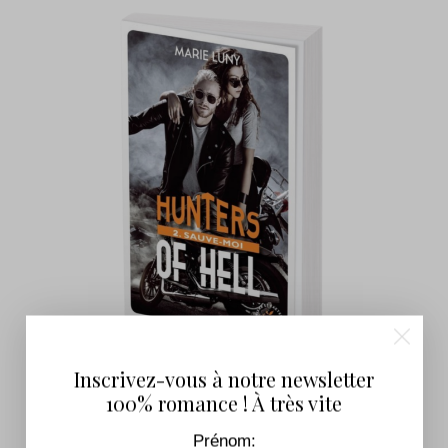
Inscrivez-vous à notre newsletter
Hunters of Hell – Tome 2 : Sauve-moi
100% romance ! À très vite
7,99
€
–
16,90
€
Prénom: