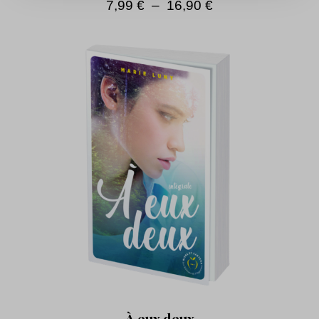
7,99
€
–
16,90
€
À eux deux