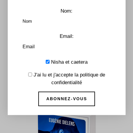
Nom:
Email:
Nisha et caetera
J'ai lu et j'accepte la politique de
All The Things We Lost – Tome 1
confidentialité
7,99
€
–
16,90
€