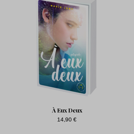
À Eux Deux
14,90
€