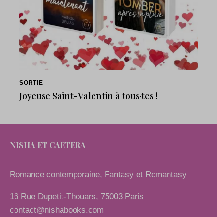
SORTIE
Joyeuse Saint-Valentin à tous·tes !
NISHA ET CAETERA
Romance contemporaine, Fantasy et Romantasy
16 Rue Dupetit-Thouars, 75003 Paris
contact@nishabooks.com