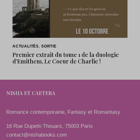
ACTUALITÉS
,
SORTIE
Premier extrait du tome 1 de la duologie
d’Emithem, Le Coeur de Charlie !
NISHA ET CAETERA
Romance contemporaine, Fantasy et Romantasy
16 Rue Dupetit-Thouars, 75003 Paris
contact@nishabooks.com