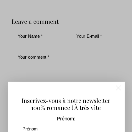
Leave a comment
J'accepte que mes données soumises soient
Inscrivez-vous à notre newsletter
collectées et stockées.
100% romance ! À très vite
Inscrivez-vous pour recevoir notre lettre
Prénom:
d'information !