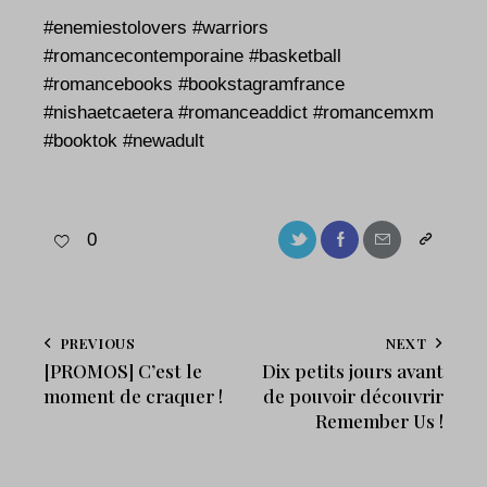
#enemiestolovers #warriors
#romancecontemporaine #basketball
#romancebooks #bookstagramfrance
#nishaetcaetera #romanceaddict #romancemxm
#booktok #newadult
0
PREVIOUS
NEXT
[PROMOS] C’est le
Dix petits jours avant
moment de craquer !
de pouvoir découvrir
Remember Us !