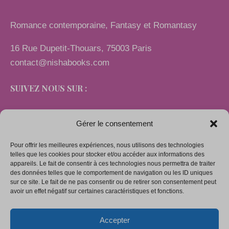
Romance contemporaine, Fantasy et Romantasy
16 Rue Dupetit-Thouars, 75003 Paris
contact@nishabooks.com
SUIVEZ NOUS SUR :
Gérer le consentement
Pour offrir les meilleures expériences, nous utilisons des technologies
LIENS
telles que les cookies pour stocker et/ou accéder aux informations des
appareils. Le fait de consentir à ces technologies nous permettra de traiter
des données telles que le comportement de navigation ou les ID uniques
sur ce site. Le fait de ne pas consentir ou de retirer son consentement peut
Mentions légales
avoir un effet négatif sur certaines caractéristiques et fonctions.
Conditions générales de vente
Accepter
Politique de confidentialité