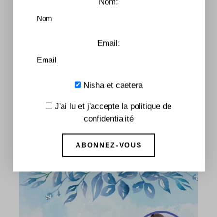
Nom:
You May Also Like
Email:
Nisha et caetera
J'ai lu et j'accepte la politique de
confidentialité
DÉDICACES
Soline L. Schmitt sera présente à la Fnac
Forum des Halles le 10 avril