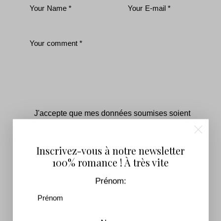
J'accepte que mes données soumises soient
collectées et stockées.
Inscrivez-vous pour recevoir notre lettre
Inscrivez-vous à notre newsletter
d'information !
100% romance ! À très vite
Prénom: