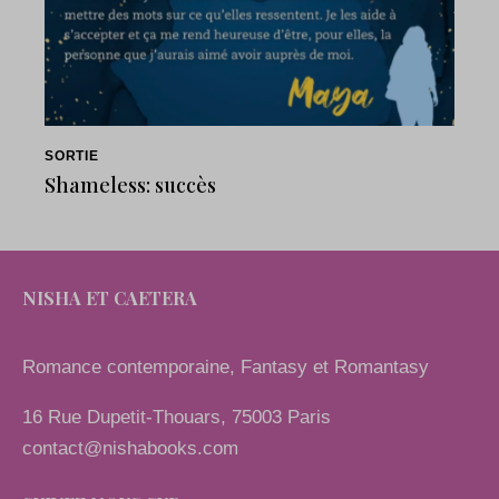
SORTIE
Shameless: succès
NISHA ET CAETERA
Romance contemporaine, Fantasy et Romantasy
16 Rue Dupetit-Thouars, 75003 Paris
contact@nishabooks.com