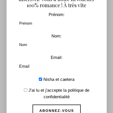
100% romance ! À très vite
collectées et stockées.
Prénom:
Inscrivez-vous pour recevoir notre lettre
d'information !
Nom:
You May Also Like
Email:
Nisha et caetera
J'ai lu et j'accepte la politique de
confidentialité