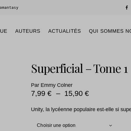
omantasy
GUE
AUTEURS
ACTUALITÉS
QUI SOMMES N
Superficial – Tome 1
Par
Emmy Colner
7,99
€
–
15,90
€
Unity, la lycéenne populaire est-elle si supe