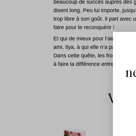
beaucoup de succès auprès des ga
disent long. Peu lui importe, jusqu
trop libre à son goût. Il part avec 
faire pour le reconquérir !
Et qui de mieux pour l’aider à dev
ami, Ilya, à qui elle n’a pas parlé
Dans cette quête, les frontières en
à faire la différence entre la confi
n
Vous