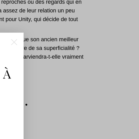
 reproches ou des regards qui en
 a assez de leur relation un peu
ont pour Unity, qui décide de tout
 losers » que son ancien meilleur
 se défaire de sa superficialité ?
r ? Unity parviendra-t-elle vraiment
 À
ussi…