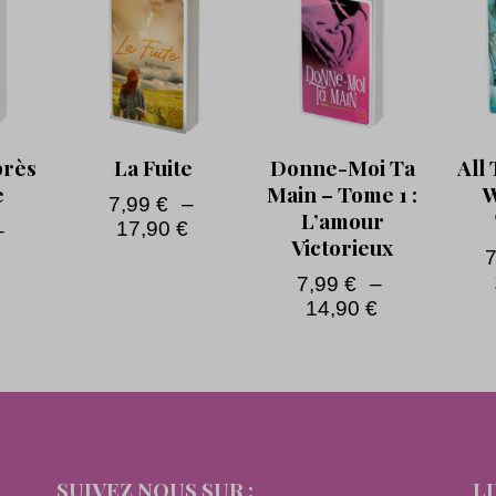
près
La Fuite
Donne-Moi Ta
All
e
Main – Tome 1 :
W
7,99
€
–
L’amour
17,90
€
–
Victorieux
€
7,99
€
–
14,90
€
SUIVEZ NOUS SUR :
L