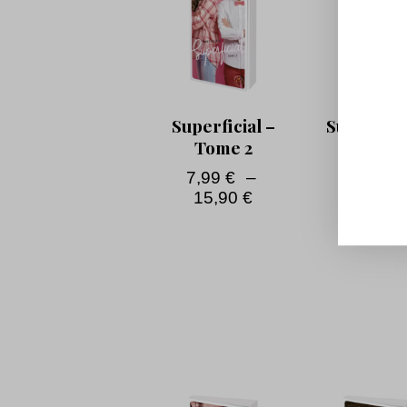
Superficial –
Superficia
Tome 2
Tome 
7,99
€
–
7,99
€
15,90
€
15,90