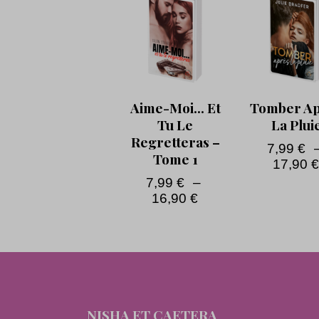
Aime-Moi… Et
Tomber A
Tu Le
La Plui
Regretteras –
7,99
€
Tome 1
17,90
7,99
€
–
16,90
€
NISHA ET CAETERA