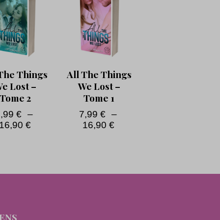
 The Things
All The Things
e Lost –
We Lost –
Tome 2
Tome 1
7,99
€
–
7,99
€
–
16,90
€
16,90
€
IENS