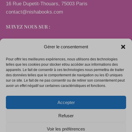
16 Rue Dupetit-Thouars, 75003 Paris
contact@nishabooks.com
SUIVEZ NOUS SUR :
Gérer le consentement
Pour offrir les meilleures expériences, nous utilisons des technologies
LIENS
telles que les cookies pour stocker et/ou accéder aux informations des
appareils. Le fait de consentir à ces technologies nous permettra de traiter
des données telles que le comportement de navigation ou les ID uniques
sur ce site. Le fait de ne pas consentir ou de retirer son consentement peut
Mentions légales
avoir un effet négatif sur certaines caractéristiques et fonctions.
Conditions générales de vente
Accepter
Politique de confidentialité
Politique de cookies (UE)
Refuser
Voir les préférences