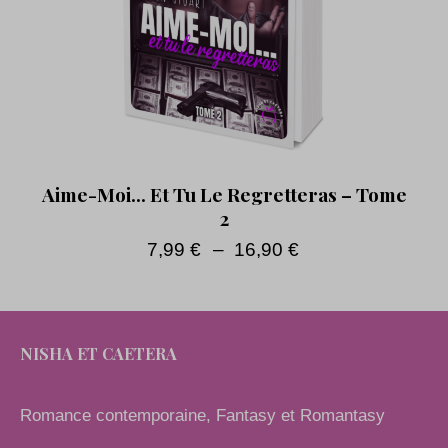
Aime-Moi… Et Tu Le Regretteras – Tome
2
7,99
€
–
16,90
€
NISHA ET CAETERA
Romance contemporaine, Fantasy et Romantasy