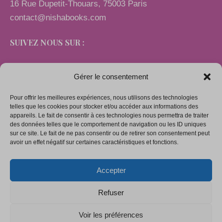
16 Rue Dupetit-Thouars, 75003 Paris
contact@nishabooks.com
SUIVEZ NOUS SUR :
Gérer le consentement
Pour offrir les meilleures expériences, nous utilisons des technologies
LIENS
telles que les cookies pour stocker et/ou accéder aux informations des
appareils. Le fait de consentir à ces technologies nous permettra de traiter
des données telles que le comportement de navigation ou les ID uniques
sur ce site. Le fait de ne pas consentir ou de retirer son consentement peut
Mentions légales
avoir un effet négatif sur certaines caractéristiques et fonctions.
Conditions générales de vente
Accepter
Politique de confidentialité
Politique de cookies (UE)
Refuser
Voir les préférences