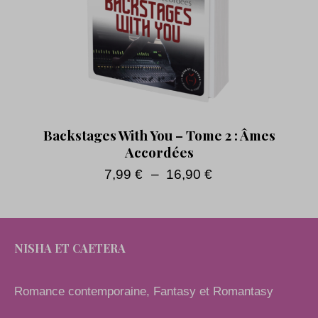
Backstages With You – Tome 2 : Âmes
Accordées
7,99
€
–
16,90
€
NISHA ET CAETERA
Romance contemporaine, Fantasy et Romantasy