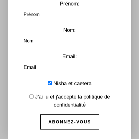
Prénom:
Nom:
Email:
Nisha et caetera
J'ai lu et j'accepte la politique de
confidentialité
All The Things We Lost – Tome 1
7,99
€
–
16,90
€