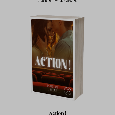
7,99
€
–
17,90
€
Action !