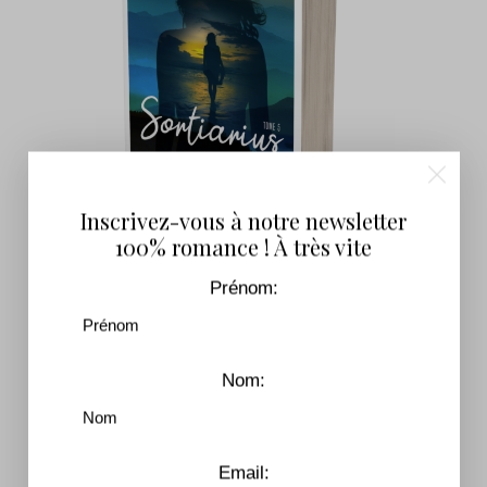
Inscrivez-vous à notre newsletter
100% romance ! À très vite
Sortiarius – Tome 5
Prénom:
7,99
€
–
16,90
€
Produits Similaires
Nom:
Email: