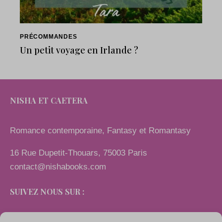
PRÉCOMMANDES
Un petit voyage en Irlande ?
NISHA ET CAETERA
Romance contemporaine, Fantasy et Romantasy
16 Rue Dupetit-Thouars, 75003 Paris
contact@nishabooks.com
SUIVEZ NOUS SUR :