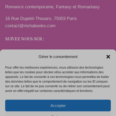
Romance contemporaine, Fantasy et Romantasy
16 Rue Dupetit-Thouars, 75003 Paris
contact@nishabooks.com
SUIVEZ NOUS SUR :
Gérer le consentement
Pour offrir les meilleures expériences, nous utilisons des technologies
LIENS
telles que les cookies pour stocker et/ou accéder aux informations des
appareils. Le fait de consentir à ces technologies nous permettra de traiter
des données telles que le comportement de navigation ou les ID uniques
sur ce site. Le fait de ne pas consentir ou de retirer son consentement peut
Mentions légales
avoir un effet négatif sur certaines caractéristiques et fonctions.
Conditions générales de vente
Accepter
Politique de confidentialité
Politique de cookies (UE)