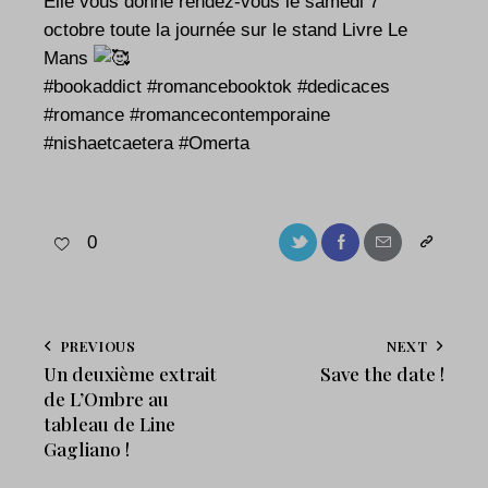
Elle vous donne rendez-vous le samedi 7
octobre toute la journée sur le stand Livre Le
Mans
#bookaddict
#romancebooktok
#dedicaces
#romance
#romancecontemporaine
#nishaetcaetera
#Omerta
0
PREVIOUS
NEXT
Un deuxième extrait
Save the date !
de L’Ombre au
tableau de Line
Gagliano !