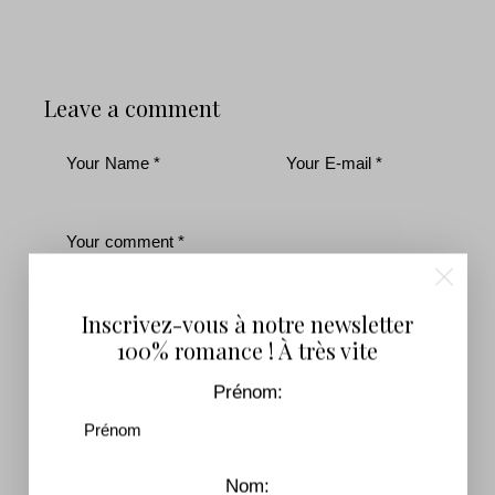
Leave a comment
Inscrivez-vous à notre newsletter
100% romance ! À très vite
Prénom:
J'accepte que mes données soumises soient
collectées et stockées.
Inscrivez-vous pour recevoir notre lettre
Nom: