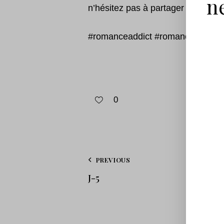
n
n’hésitez pas à partager votre rép
#romanceaddict #romance #book
0
PREVIOUS
J-5