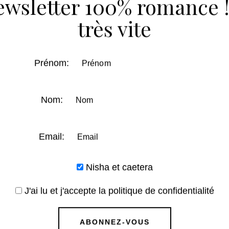
ewsletter 100% romance !
onse en story !
très vite
stagramfrance #booktok #romancebooks
Prénom:
Nom:
Email:
Nisha et caetera
J'ai lu et j'accepte la politique de confidentialité