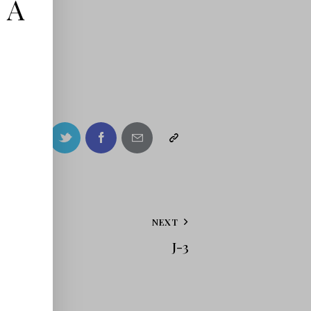
 À
NEXT
J-3