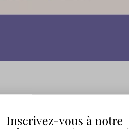
us en dévoile un peu plus sur notre projet secret destin
Inscrivez-vous à notre
rmi ces couples ? L’un d’eux n’a jamais existé. Dites-no