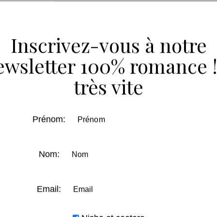
 et aux petits plaisirs du quotidien. Je ne peux donc que
Inscrivez-vous à notre
rès un drame
ewsletter 100% romance !
es, de doutes et de vide
pas si isolés
très vite
autres. Celle d’une inconnue, d’une âme croisée dans la ru
Prénom:
Nom:
x que vous aimez.
Email: