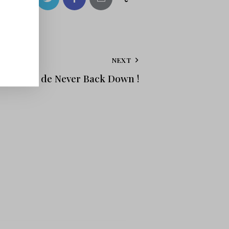
NEXT
du tome 2 de Never Back Down !