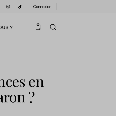
Connexion
OUS ?
0
ances en
aron ?