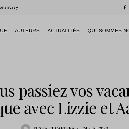
omantasy
GUE
AUTEURS
ACTUALITÉS
QUI SOMMES N
ACTUALITÉS
ous passiez vos vac
ue avec Lizzie et A
NISHA ET CAETERA
24 juillet 2023