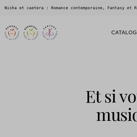
Nisha et caetera : Romance contemporaine, Fantasy et R
CATALO
Et si v
musiq