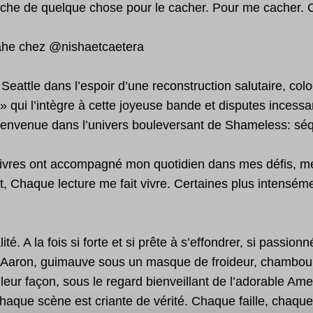
rche de quelque chose pour le cacher. Pour me cacher. C
ahe chez
@nishaetcaetera
tle dans l’espoir d’une reconstruction salutaire, colo
qui l’intègre à cette joyeuse bande et disputes incessa
bienvenue dans l’univers bouleversant de Shameless: séq
les livres ont accompagné mon quotidien dans mes défis, m
haque lecture me fait vivre. Certaines plus intensémen
é. A la fois si forte et si prête à s’effondrer, si passionn
 Aaron, guimauve sous un masque de froideur, chamboule 
leur façon, sous le regard bienveillant de l’adorable Am
haque scène est criante de vérité. Chaque faille, chaqu