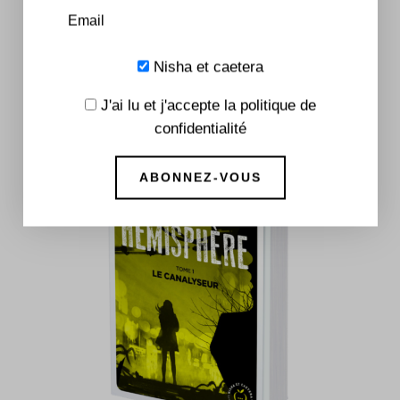
Le troisième hémisphère – Tome 2 : Le
traqueur
Nisha et caetera
7,99
€
–
16,90
€
J'ai lu et j'accepte la politique de
confidentialité