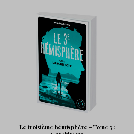
Le troisième hémisphère – Tome 3 :
L’architecte