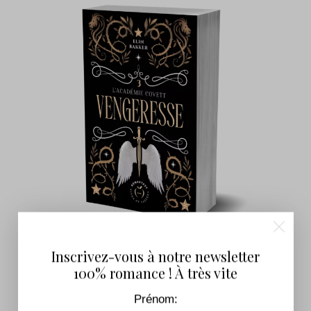
Inscrivez-vous à notre newsletter
L’Académie Covett – Tome 3
100% romance ! À très vite
7,99
€
–
17,90
€
Prénom: