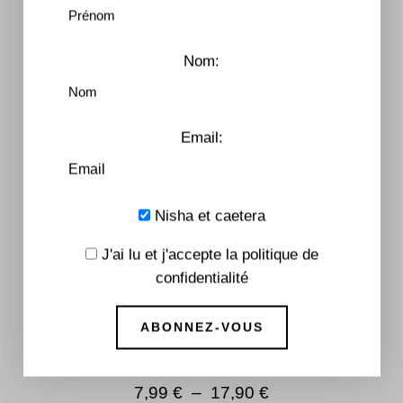
Nom:
Email:
Nisha et caetera
J'ai lu et j'accepte la politique de
confidentialité
L’Académie Covett – Tome 2
7,99
€
–
17,90
€