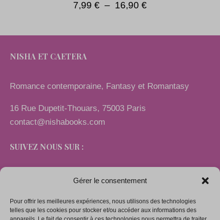
7,99
€
–
16,90
€
NISHA ET CAETERA
Romance contemporaine, Fantasy et Romantasy
16 Rue Dupetit-Thouars, 75003 Paris
contact@nishabooks.com
SUIVEZ NOUS SUR :
Gérer le consentement
Pour offrir les meilleures expériences, nous utilisons des technologies
LIENS
telles que les cookies pour stocker et/ou accéder aux informations des
appareils. Le fait de consentir à ces technologies nous permettra de traiter