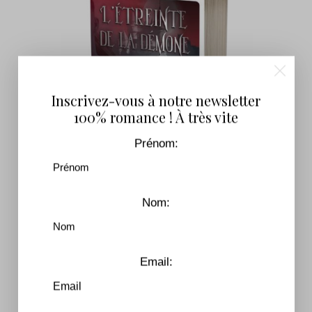
Inscrivez-vous à notre newsletter
100% romance ! À très vite
Prénom:
Nom:
Succubes – Tome 2 : L’étreinte de la
démone
Email:
7,99
€
–
16,90
€