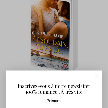
Et soudain tu es là…
Inscrivez-vous à notre newsletter
100% romance ! À très vite
7,99
€
–
17,90
€
Prénom: